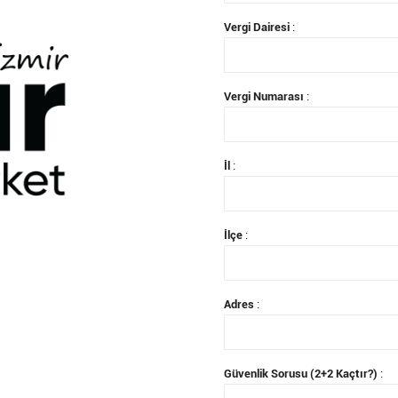
Vergi Dairesi
:
Vergi Numarası
:
İl
:
İlçe
:
Adres
:
Güvenlik Sorusu (2+2 Kaçtır?)
: