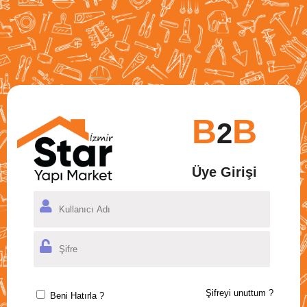
B
B
2
Üye Girişi
Şifreyi unuttum ?
Beni Hatırla ?