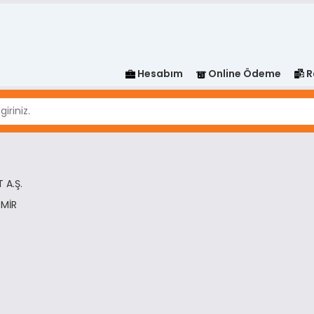
Hesabım
Online Ödeme
R
 A.Ş.
ZMİR