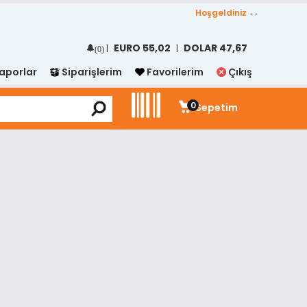
Hoşgeldiniz
- -
EURO
55,02
DOLAR
47,67
|
|
(0)
aporlar
Siparişlerim
Favorilerim
Çıkış
0
Sepetim